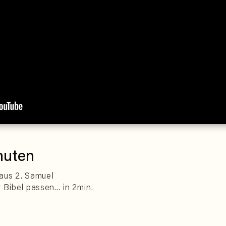
nuten
aus 2. Samuel
 Bibel passen... in 2min.