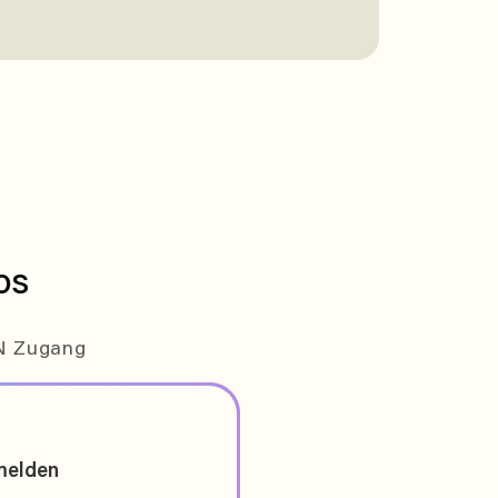
os
EN Zugang
melden